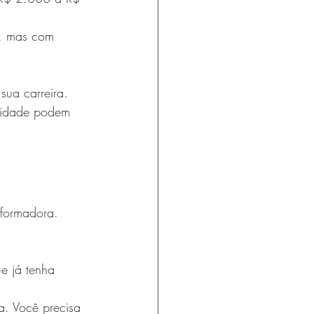
0, mas com 
sua carreira. 
nidade podem 
sformadora. 
e já tenha 
a. Você precisa 