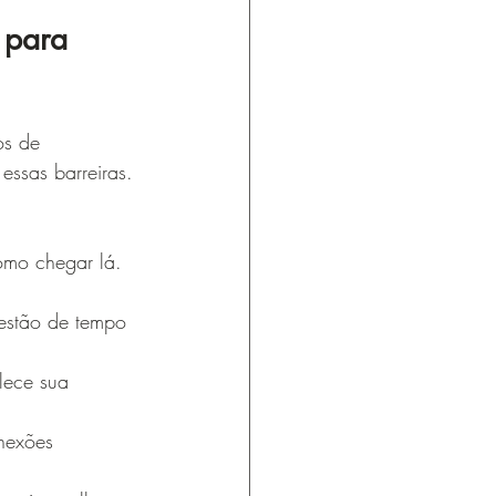
 para 
os de 
essas barreiras. 
omo chegar lá. 
estão de tempo 
lece sua 
nexões 