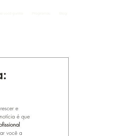
ue você ganha
Programas
Blog
a:
rescer e 
notícia é que 
fissional 
ar você a 