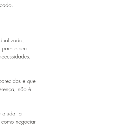
rcado.
dualizado, 
s para o seu 
necessidades, 
parecidas e que 
ferença, não é 
 ajudar a 
é como negociar 