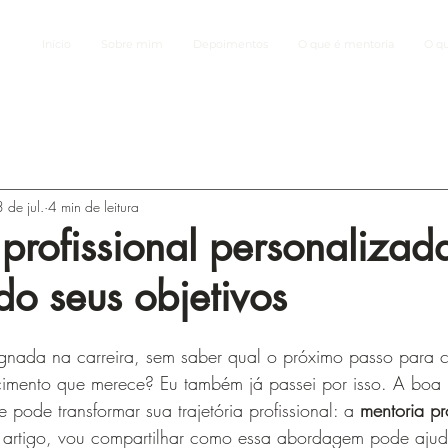
Início
Sobre mim
Depoimentos
O que é mentoria
O q
3 de jul.
4 min de leitura
profissional personalizad
o seus objetivos
agnada na carreira, sem saber qual o próximo passo para c
cimento que merece? Eu também já passei por isso. A boa 
pode transformar sua trajetória profissional: a 
mentoria pro
 artigo, vou compartilhar como essa abordagem pode ajud