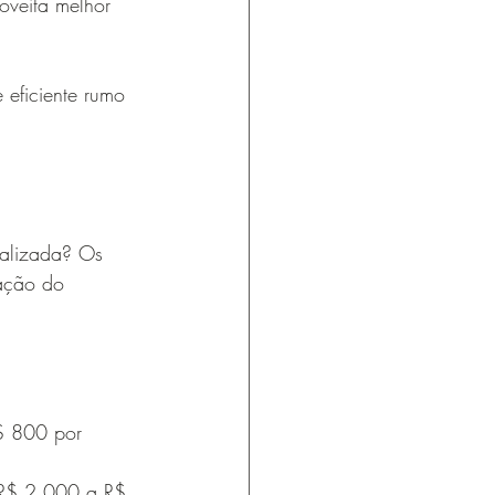
oveita melhor 
eficiente rumo 
nalizada? Os 
ação do 
$ 800 por 
 R$ 2.000 a R$ 