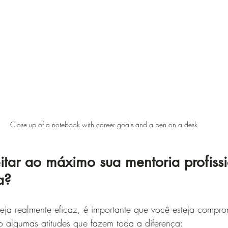
Close-up of a notebook with career goals and a pen on a desk
tar ao máximo sua mentoria profissi
a?
eja realmente eficaz, é importante que você esteja compro
o algumas atitudes que fazem toda a diferença: