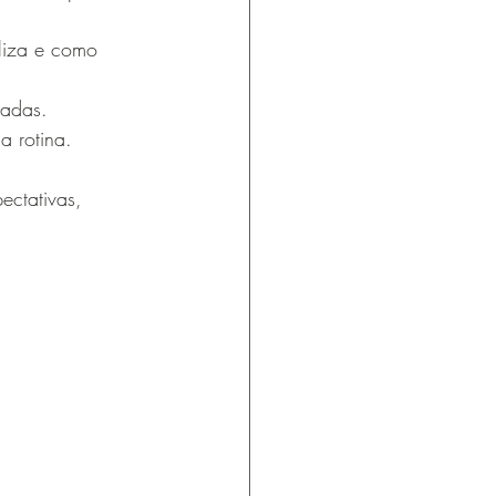
iliza e como 
radas.
a rotina.
ectativas, 