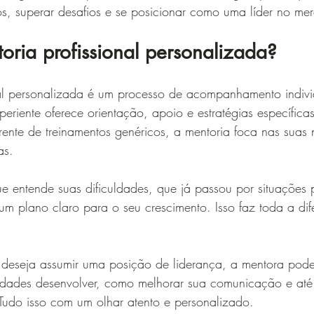
os, superar desafios e se posicionar como uma líder no me
ria profissional personalizada?
nal personalizada é um processo de acompanhamento indivi
riente oferece orientação, apoio e estratégias específica
rente de treinamentos genéricos, a mentoria foca nas suas 
as.
e entende suas dificuldades, que já passou por situações 
um plano claro para o seu crescimento. Isso faz toda a di
 deseja assumir uma posição de liderança, a mentora pode
bilidades desenvolver, como melhorar sua comunicação e at
Tudo isso com um olhar atento e personalizado.