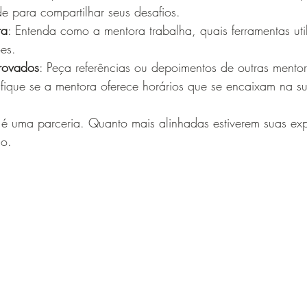
de para compartilhar seus desafios.
ra
: Entenda como a mentora trabalha, quais ferramentas ut
ões.
rovados
: Peça referências ou depoimentos de outras mento
rifique se a mentora oferece horários que se encaixam na su
 é uma parceria. Quanto mais alinhadas estiverem suas exp
do.