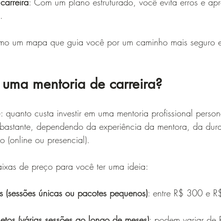
carreira
: Com um plano estruturado, você evita erros e apr
.
mo um mapa que guia você por um caminho mais seguro e 
 uma mentoria de carreira?
quanto custa investir em uma mentoria profissional perso
 bastante, dependendo da experiência da mentora, da dur
 (online ou presencial).
aixas de preço para você ter uma ideia:
s (sessões únicas ou pacotes pequenos)
: entre R$ 300 e R
tos (várias sessões ao longo de meses)
: podem variar de